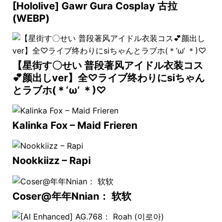
[Hololive] Gawr Gura Cosplay 古拉
(WEBP)
【星街す〇せい 普段著风アイドル衣装コス
💕颜出しver】全♡ライブ终わりにsiちゃん
とラブホ(＊‘ω‘ ＊)♡
Kalinka Fox – Maid Frieren
Nookkiizz – Rapi
Coser@年年Nnian： 软软