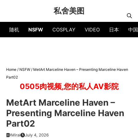
Skip
私舍美图
to
content
随机
NSFW
COSPLAY
VIDEO
日本
中国
Home
/
NSFW
/
MetArt Marceline Haven – Presenting Marceline Haven
Part02
0505肉视频,您的私人AV影院
MetArt Marceline Haven –
Presenting Marceline Haven
Part02
Mirai
July 4, 2026