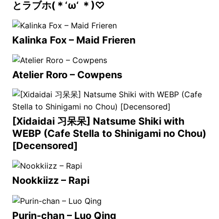
とラブホ(＊‘ω‘ ＊)♡
Kalinka Fox – Maid Frieren
Atelier Roro – Cowpens
[Xidaidai 习呆呆] Natsume Shiki with
WEBP (Cafe Stella to Shinigami no Chou)
[Decensored]
Nookkiizz – Rapi
Purin-chan – Luo Qing