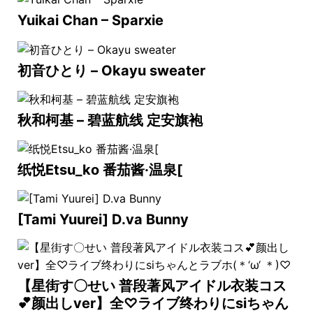
Yuikai Chan – Sparxie
初音ひとり – Okayu sweater
秋和柯基 – 碧蓝航线 定安旗袍
纸悦Etsu_ko 番茄酱·温泉[
[Tami Yuurei] D.va Bunny
【星街す〇せい 普段著风アイドル衣装コス
💕颜出しver】全♡ライブ终わりにsiちゃん