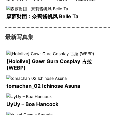
森萝财团：奈莉酱帆风 Belle Ta
最新写真集
[Hololive] Gawr Gura Cosplay 古拉
(WEBP)
tomachan_02 Ichinose Asuna
UyUy – Boa Hancock