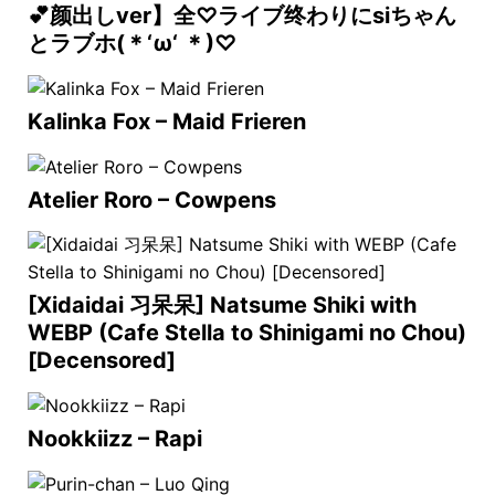
💕颜出しver】全♡ライブ终わりにsiちゃん
とラブホ(＊‘ω‘ ＊)♡
Kalinka Fox – Maid Frieren
Atelier Roro – Cowpens
[Xidaidai 习呆呆] Natsume Shiki with
WEBP (Cafe Stella to Shinigami no Chou)
[Decensored]
Nookkiizz – Rapi