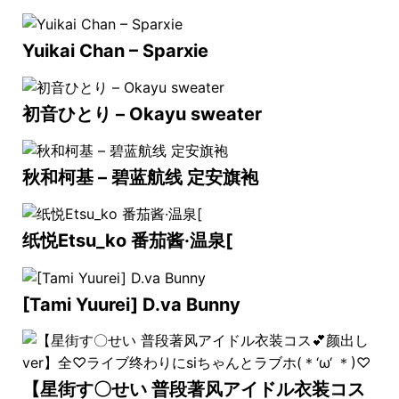
Yuikai Chan – Sparxie
初音ひとり – Okayu sweater
秋和柯基 – 碧蓝航线 定安旗袍
纸悦Etsu_ko 番茄酱·温泉[
[Tami Yuurei] D.va Bunny
【星街す〇せい 普段著风アイドル衣装コス