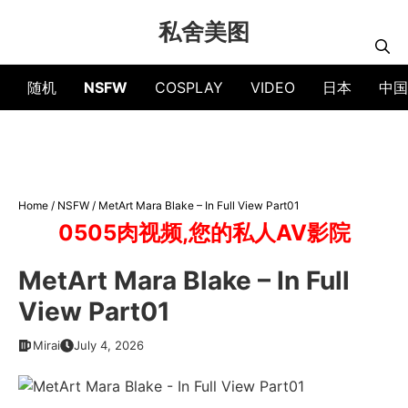
Skip
私舍美图
to
content
随机
NSFW
COSPLAY
VIDEO
日本
中国
Home
/
NSFW
/
MetArt Mara Blake – In Full View Part01
0505肉视频,您的私人AV影院
MetArt Mara Blake – In Full
View Part01
Mirai
July 4, 2026