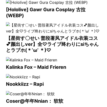
[Hololive] Gawr Gura Cosplay 古拉
(WEBP)
【星街す〇せい 普段著风アイドル衣装コス
💕颜出しver】全♡ライブ终わりにsiちゃん
とラブホ(＊‘ω‘ ＊)♡
Kalinka Fox – Maid Frieren
Nookkiizz – Rapi
Coser@年年Nnian： 软软