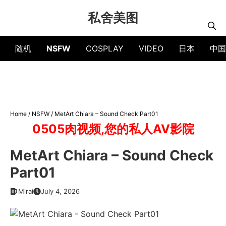
Skip
私舍美图
to
content
随机
NSFW
COSPLAY
VIDEO
日本
中国
Home
/
NSFW
/
MetArt Chiara – Sound Check Part01
0505肉视频,您的私人AV影院
MetArt Chiara – Sound Check
Part01
Mirai
July 4, 2026