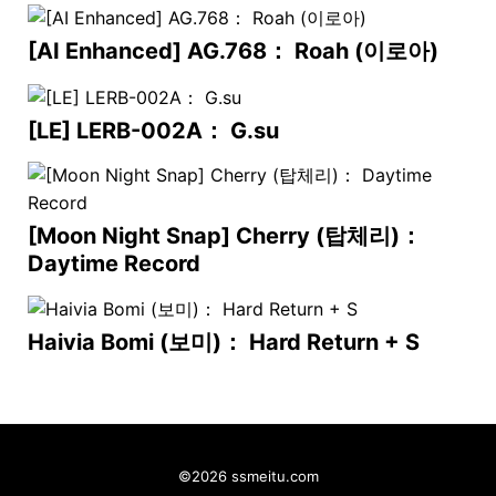
[AI Enhanced] AG.768： Roah (이로아)
[LE] LERB-002A： G.su
[Moon Night Snap] Cherry (탑체리)：
Daytime Record
Haivia Bomi (보미)： Hard Return + S
©2026 ssmeitu.com