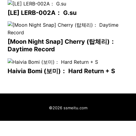
[LE] LERB-002A： G.su
[Moon Night Snap] Cherry (탑체리)：
Daytime Record
Haivia Bomi (보미)： Hard Return + S
©2026 ssmeitu.com