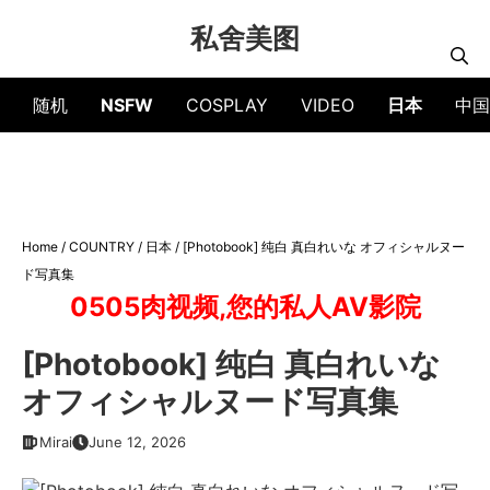
Skip
私舍美图
to
content
随机
NSFW
COSPLAY
VIDEO
日本
中国
Home
/
COUNTRY
/
日本
/
[Photobook] 纯白 真白れいな オフィシャルヌー
ド写真集
0505肉视频,您的私人AV影院
[Photobook] 纯白 真白れいな
オフィシャルヌード写真集
Mirai
June 12, 2026