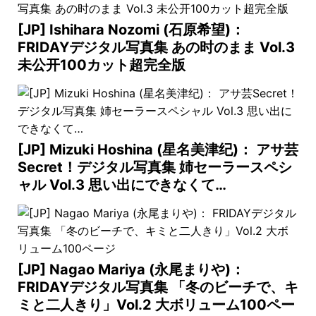
[JP] Ishihara Nozomi (石原希望)：
FRIDAYデジタル写真集 あの时のまま Vol.3
未公开100カット超完全版
[JP] Mizuki Hoshina (星名美津纪)： アサ芸
Secret！デジタル写真集 姉セーラースペシ
ャル Vol.3 思い出にできなくて…
[JP] Nagao Mariya (永尾まりや)：
FRIDAYデジタル写真集 「冬のビーチで、キ
ミと二人きり」Vol.2 大ボリューム100ペー