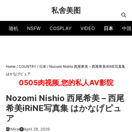
Skip
私舍美图
to
content
随机
NSFW
COSPLAY
VIDEO
日本
中国
Home
/
COUNTRY
/
日本
/
Nozomi Nishio 西尾希美 – 西尾希美iRiNE写真集
はかなげピュア
0505肉视频,您的私人AV影院
Nozomi Nishio 西尾希美 – 西尾
希美iRiNE写真集 はかなげピュ
ア
Mirai
April 28, 2026