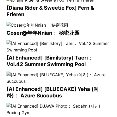
[Diana Rider & Sweetie Fox] Fern &
Frieren
Coser@年年Nnian： 秘密花园
[AI Enhanced] [Bimilstory] Taeri：
Vol.42 Summer Swimming Pool
[AI Enhanced] [BLUECAKE] Yeha (예
하)： Azure Succubus