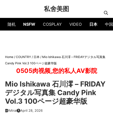
Skip
私舍美图
to
content
随机
NSFW
COSPLAY
VIDEO
日本
中国
Home
/
COUNTRY
/
日本
/
Mio Ishikawa 石川澪 – FRIDAYデジタル写真集
Candy Pink Vol.3 100ページ超豪华版
0505肉视频,您的私人AV影院
Mio Ishikawa 石川澪 – FRIDAY
デジタル写真集 Candy Pink
Vol.3 100ページ超豪华版
Mirai
April 28, 2026