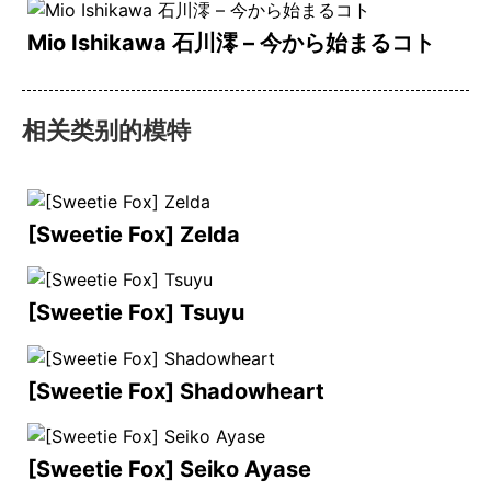
Mio Ishikawa 石川澪 – 今から始まるコト
相关类别的模特
[Sweetie Fox] Zelda
[Sweetie Fox] Tsuyu
[Sweetie Fox] Shadowheart
[Sweetie Fox] Seiko Ayase