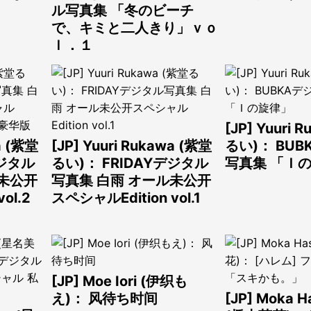
ル写真集 「冬のビーチ
で、キミと二人きり」ｖｏ
ｌ．１
[JP] Yuuri 
a (紫堂
[JP] Yuuri Rukawa (紫堂
るい)： BU
デジタル
るい)： FRIDAYデジタル
写真集 「Ｉ
ル未公开
写真集 白雨 オール未公开
ol.2
スペシャルEdition vol.1
[JP] Moe Iori (伊织も
え)： 风待ち时间
[JP] Moka H