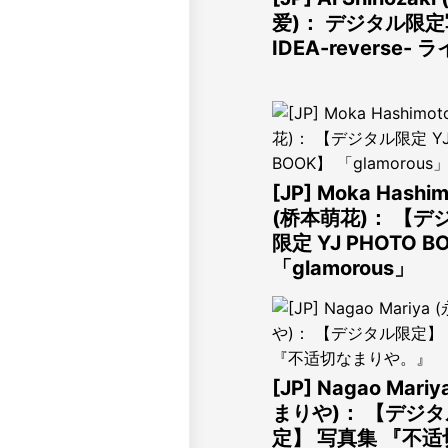
爱)： デジタル限
IDEA-reverse- 
[JP] Moka Hashim
(桥本萌花)： 【デ
限定 YJ PHOTO B
「glamorous」
[JP] Nagao Mari
まりや)： 【デジ
定】 写真集 『不