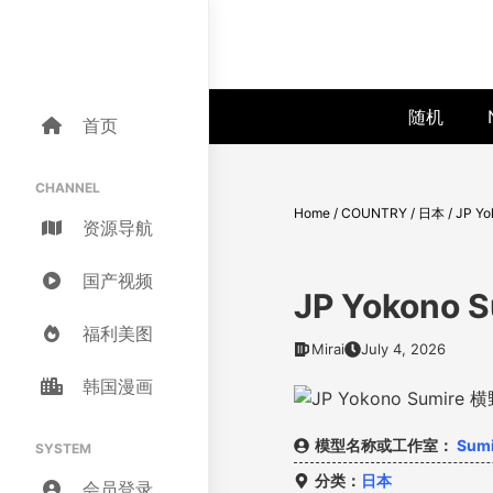
Skip
to
content
随机
首页
CHANNEL
Home
/
COUNTRY
/
日本
/
JP Y
资源导航
国产视频
JP Yokono
福利美图
Mirai
July 4, 2026
韩国漫画
模型名称或工作室：
Sum
SYSTEM
分类：
日本
会员登录