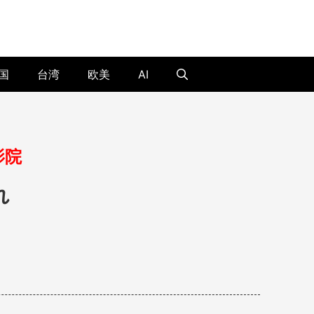
国
台湾
欧美
AI
影院
れ