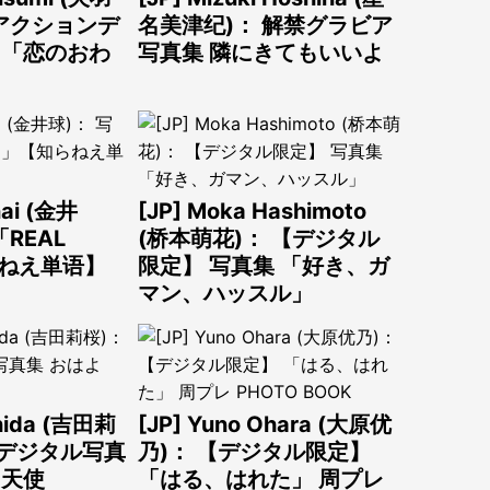
画アクションデ
名美津纪)： 解禁グラビア
 「恋のおわ
写真集 隣にきてもいいよ
nai (金井
[JP] Moka Hashimoto
REAL
(桥本萌花)： 【デジタル
らねえ単语】
限定】 写真集 「好き、ガ
マン、ハッスル」
shida (吉田莉
[JP] Yuno Ohara (大原优
SHデジタル写真
乃)： 【デジタル限定】
、天使
「はる、はれた」 周プレ