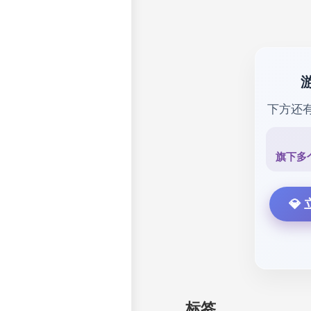
下方还
旗下多
💎
标签