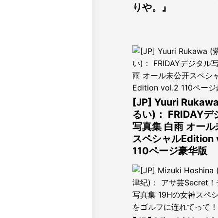
りや。』
[JP] Yuuri Rukaw
るい)： FRIDAY
写真集 白雨 オー
スペシャルEdition v
110ページ豪华版