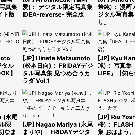
定写真集
爱)： デジタル限定写真集
希纯)： 漫
ライト版
IDEA-reverse- 完全版
ジタル写真集
り」
oto
[JP] Hinata Matsumoto
[JP] Kyu Ka
ジタル
(松本日向)： FRIDAYデジ
球)： 写真集「
OOK】
タル写真集 见つめ合うカ
LIFE」【知
ラダ Vol.1
ya (永尾
[JP] Rio Yo
タル限
[JP] Nagao Mariya (永尾
桜)： FLA
适切なま
まりや)： FRIDAYデジタ
集 おはよう