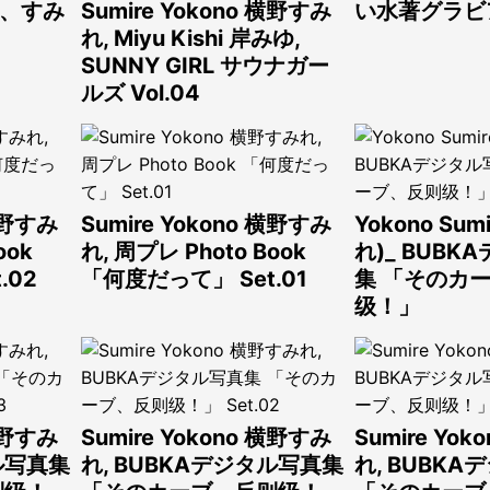
と、すみ
Sumire Yokono 横野すみ
い水著グラビ
れ, Miyu Kishi 岸みゆ,
SUNNY GIRL サウナガー
ルズ Vol.04
 横野すみ
Sumire Yokono 横野すみ
Yokono Su
ook
れ, 周プレ Photo Book
れ)_ BUB
.02
「何度だって」 Set.01
集 「そのカ
级！」
 横野すみ
Sumire Yokono 横野すみ
Sumire Yo
ル写真集
れ, BUBKAデジタル写真集
れ, BUBK