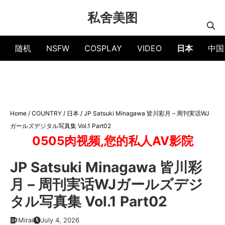
Skip
私舍美图
to
content
随机
NSFW
COSPLAY
VIDEO
日本
中国
Home
/
COUNTRY
/
日本
/
JP Satsuki Minagawa 皆川彩月 – 周刊実话WJ
ガールズデジタル写真集 Vol.1 Part02
0505肉视频,您的私人AV影院
JP Satsuki Minagawa 皆川彩
月 – 周刊実话WJガールズデジ
タル写真集 Vol.1 Part02
Mirai
July 4, 2026