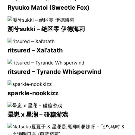
Ryuuko Matoi (Sweetie Fox)
溯兮sukki – 绝区零 伊德海莉
ritsured – Xal’atath
ritsured – Tyrande Whisperwind
sparkle-nookkizz
晕崽 x 星澜 – 碰糖游戏