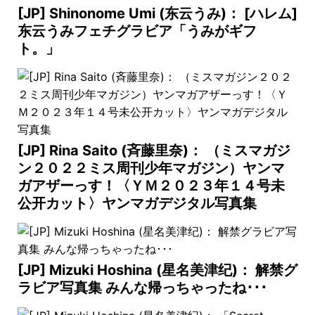
[JP] Shinonome Umi (东云うみ)： [ハレム]
东云うみフェチグラビア「うみがギフ
ト。」
[JP] Rina Saito (斉藤里奈)： （ミスマガジ
ン２０２２ミス周刊少年マガジン）ヤンマ
ガアザーっす！〈ＹＭ２０２３年１４号未
公开カット〉ヤンマガデジタル写真集
[JP] Mizuki Hoshina (星名美津纪)： 解禁グ
ラビア写真集 みんな帰っちゃったね･･･