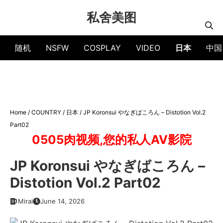
Skip
私舍美图
to
content
随机
NSFW
COSPLAY
VIDEO
日本
中国
Home
/
COUNTRY
/
日本
/
JP Koronsui やなぎばころん – Distotion Vol.2
Part02
0505肉视频,您的私人AV影院
JP Koronsui やなぎばころん –
Distotion Vol.2 Part02
Mirai
June 14, 2026