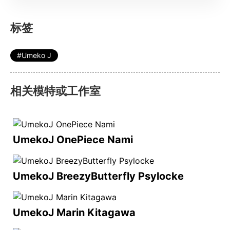
标签
Umeko J
相关模特或工作室
UmekoJ OnePiece Nami
UmekoJ BreezyButterfly Psylocke
UmekoJ Marin Kitagawa