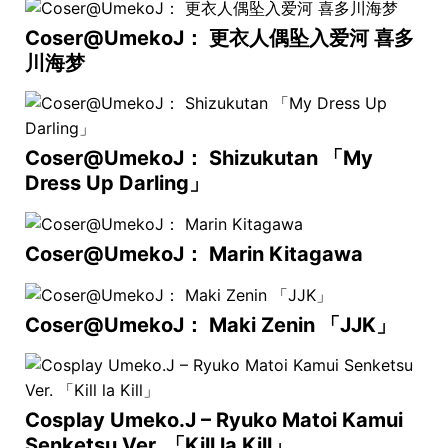
Coser@UmekoJ： 更衣人偶坠入爱河 喜多
川海梦
Coser@UmekoJ： Shizukutan 「My
Dress Up Darling」
Coser@UmekoJ： Marin Kitagawa
Coser@UmekoJ： Maki Zenin 「JJK」
Cosplay Umeko.J – Ryuko Matoi Kamui
Senketsu Ver. 「Kill la Kill」