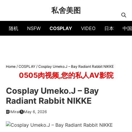
Skip
私舍美图
to
content
随机
NSFW
COSPLAY
VIDEO
日本
中国
Home
/
COSPLAY
/
Cosplay Umeko.J – Bay Radiant Rabbit NIKKE
0505肉视频,您的私人AV影院
Cosplay Umeko.J – Bay
Radiant Rabbit NIKKE
Mirai
May 6, 2026