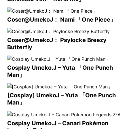
Coser@UmekoJ： Nami 「One Piece」
Coser@UmekoJ： Psylocke Breezy
Butterfly
Cosplay Umeko.J – Yuta 「One Punch
Man」
[Cosplay] UmekoJ – Yuta 「One Punch
Man」
Cosplay Umeko.J – Canari Pokémon