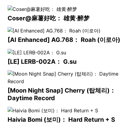
Coser@麻薯好吃： 雄黄·醉梦
[AI Enhanced] AG.768： Roah (이로아)
[LE] LERB-002A： G.su
[Moon Night Snap] Cherry (탑체리)：
Daytime Record
Haivia Bomi (보미)： Hard Return + S