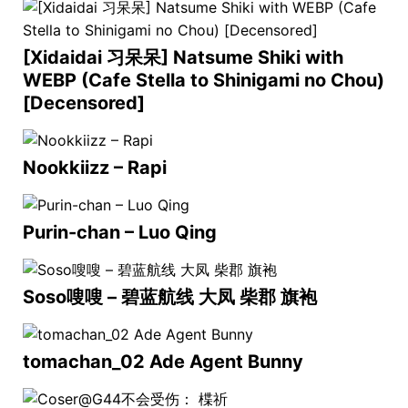
[Xidaidai 习呆呆] Natsume Shiki with
WEBP (Cafe Stella to Shinigami no Chou)
[Decensored]
Nookkiizz – Rapi
Purin-chan – Luo Qing
Soso嗖嗖 – 碧蓝航线 大凤 柴郡 旗袍
tomachan_02 Ade Agent Bunny