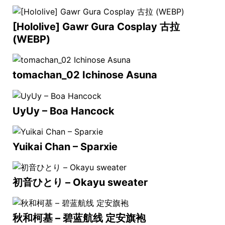
[Hololive] Gawr Gura Cosplay 古拉
(WEBP)
tomachan_02 Ichinose Asuna
UyUy – Boa Hancock
Yuikai Chan – Sparxie
初音ひとり – Okayu sweater
秋和柯基 – 碧蓝航线 定安旗袍