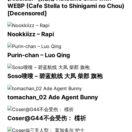
WEBP (Cafe Stella to Shinigami no Chou)
[Decensored]
Nookkiizz – Rapi
Purin-chan – Luo Qing
Soso嗖嗖 – 碧蓝航线 大凤 柴郡 旗袍
tomachan_02 Ade Agent Bunny
Coser@G44不会受伤： 楪祈