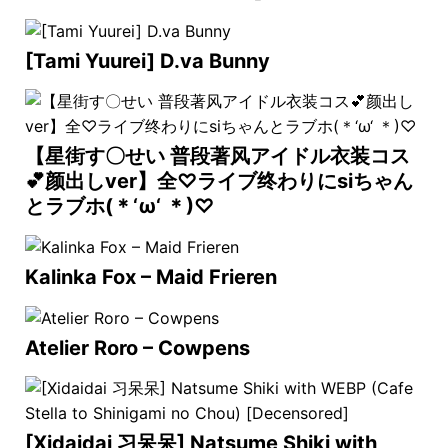
[Tami Yuurei] D.va Bunny
【星街す〇せい 普段著风アイドル衣装コス
💕颜出しver】全♡ライブ终わりにsiちゃん
とラブホ(＊‘ω‘ ＊)♡
Kalinka Fox – Maid Frieren
Atelier Roro – Cowpens
[Xidaidai 习呆呆] Natsume Shiki with