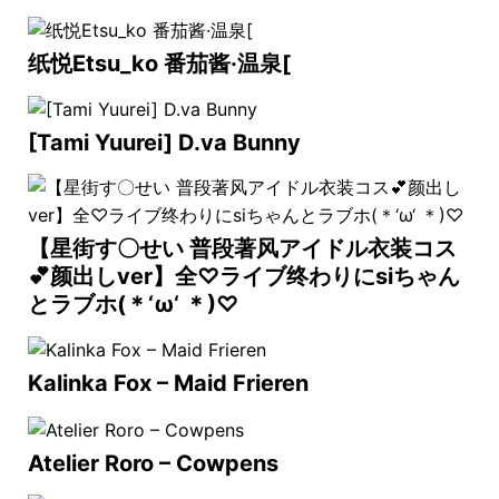
纸悦Etsu_ko 番茄酱·温泉[
[Tami Yuurei] D.va Bunny
【星街す〇せい 普段著风アイドル衣装コス
💕颜出しver】全♡ライブ终わりにsiちゃん
とラブホ(＊‘ω‘ ＊)♡
Kalinka Fox – Maid Frieren
Atelier Roro – Cowpens