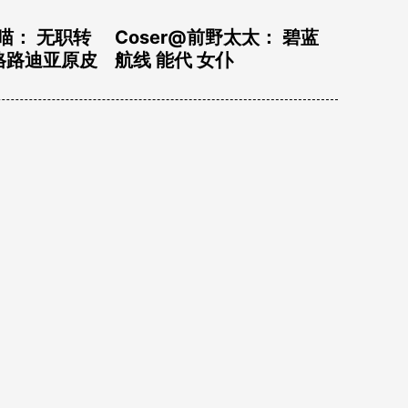
o 番茄酱·温泉[
[Tami Yuurei] D.va
Bunny
 – Cowpens
[Xidaidai 习呆呆]
Natsume Shiki with
WEBP (Cafe Stella to
Shinigami no Chou)
[Decensored]