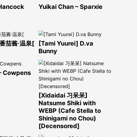
 Hancock
Yuikai Chan – Sparxie
o 番茄酱·温泉[
[Tami Yuurei] D.va
Bunny
 – Cowpens
[Xidaidai 习呆呆]
Natsume Shiki with
WEBP (Cafe Stella to
Shinigami no Chou)
[Decensored]