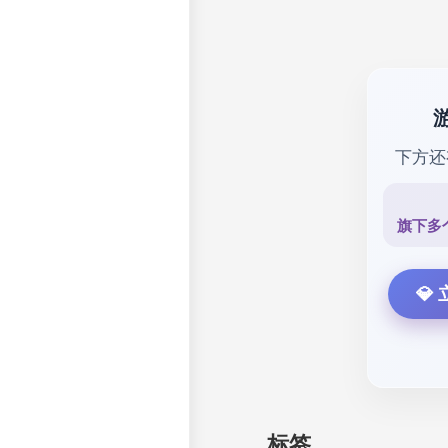
下方
旗下多
💎
标签