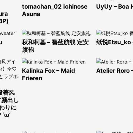
tomachan_02 Ichinose
UyUy – Boa
ura
Asuna
BP)
u
秋和柯基 – 碧蓝航线 定安
纸悦Etsu_k
旗袍
Kalinka Fox – Maid
Atelier Roro
Frieren
段著风
颜出し
终わりに
‘ω‘