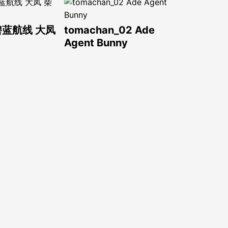
 碧蓝航线 大凤
tomachan_02 Ade
Agent Bunny
柒喵： 无职转
Coser@前野太太： 碧蓝
米格路迪亚原皮
航线 能代 女仆
 Hancock
Yuikai Chan – Sparxie