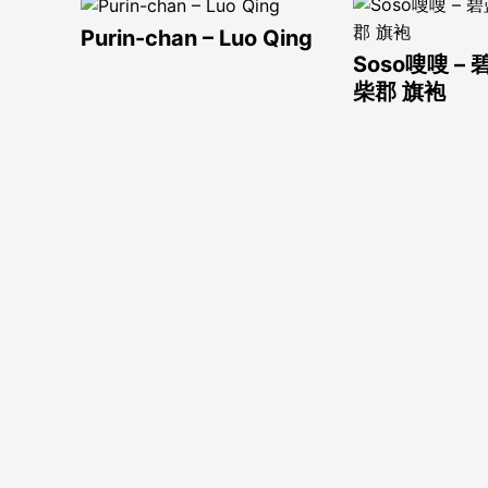
Purin-chan – Luo Qing
Soso嗖嗖 –
柴郡 旗袍
受伤：
Coser@三无人型： 莫加
Coser@九
多尔 护士
生 洛琪希·
tomachan_02 Ichinose
UyUy – Boa
ura
Asuna
BP)