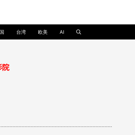
国
台湾
欧美
AI
影院