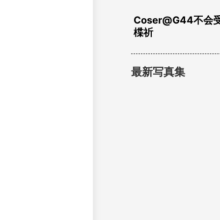
初音ひとり – Okay
sweater
【星街す〇せい 普
アイドル衣装コス
ver】全♡ライブ
siちゃんとラブホ(＊
＊)♡