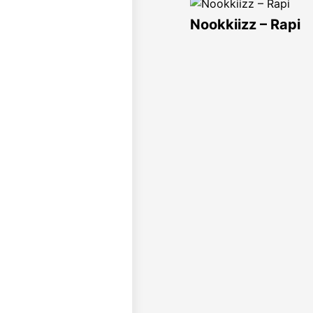
Nookkiizz – Rapi
Coser@G44不会
楪祈
最新写真集
[Hololive] Gawr G
Cosplay 古拉 (WE