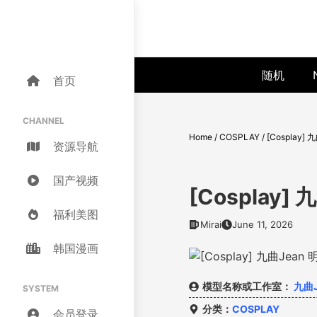
Skip
to
content
随机
首页
CHANNEL
Home
/
COSPLAY
/
[Cosplay
资源导航
国产视频
[Cosplay
福利美图
Mirai
June 11, 2026
韩国漫画
模型名称或工作室：
九曲J
SYSTEM
分类：
COSPLAY
会员登录