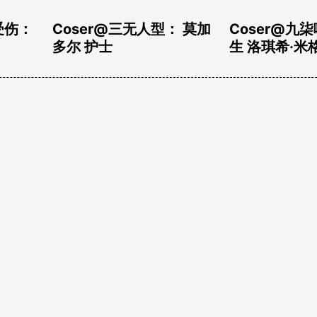
u
秋和柯基 – 碧蓝航线 定安
纸悦Etsu_k
旗袍
Kalinka Fox – Maid
Atelier Roro
Frieren
段著风
颜出し
终わりに
‘ω‘