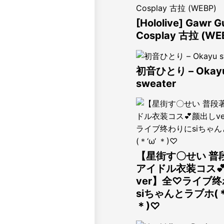
[Hololive] Gawr G
Cosplay 古拉 (WE
初音ひとり – Okay
sweater
【星街す〇せい 普
アイドル衣装コス
ver】全♡ライブ
siちゃんとラブホ(＊
＊)♡