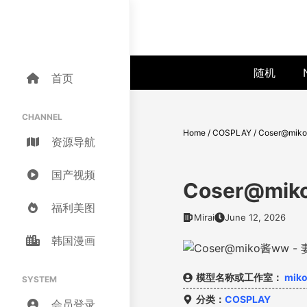
Skip
to
content
随机
首页
CHANNEL
Home
/
COSPLAY
/
Coser@mi
资源导航
国产视频
Coser@mi
福利美图
Mirai
June 12, 2026
韩国漫画
模型名称或工作室：
mik
SYSTEM
分类：
COSPLAY
会员登录