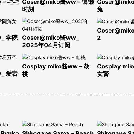
 – 毛毛
Coser@miko酱ww – 慵懒
Coser@mi
时刻
兔
Coser@mi
w_ 学院
Coser@miko酱ww_
2
2025年04月订阅
Cosplay miko酱ww – 胡
Cosplay m
w_ 爱宕
桃
女警
 Ryuko
Shirogane Sama – Peach
Shirogane S