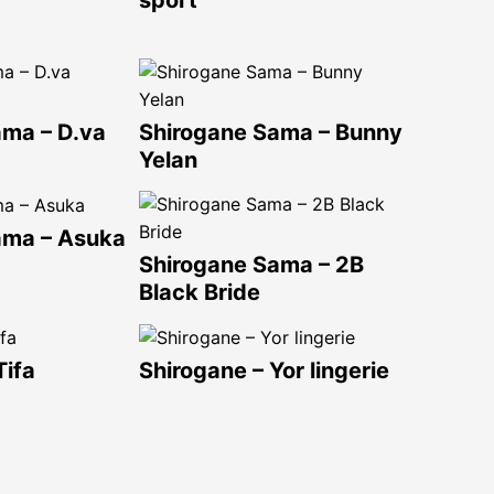
sport
ama – D.va
Shirogane Sama – Bunny
Yelan
ama – Asuka
Shirogane Sama – 2B
Black Bride
Tifa
Shirogane – Yor lingerie