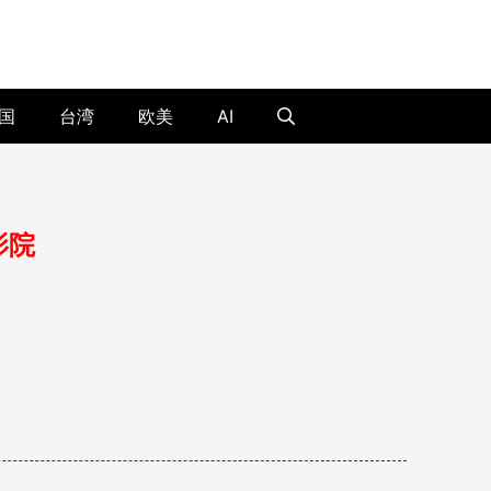
国
台湾
欧美
AI
影院