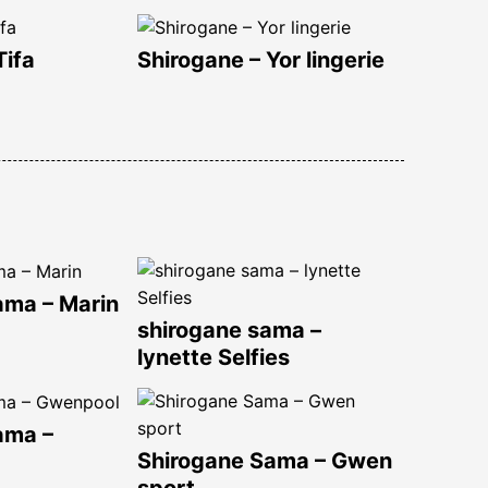
Tifa
Shirogane – Yor lingerie
ama – Marin
shirogane sama –
lynette Selfies
ama –
Shirogane Sama – Gwen