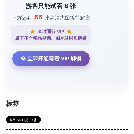
游客只能试看 8 张
55
下方还有
张高清大图等待解密
全域通行 VIP
旗下多个精品视频、图片站同步解锁
💎 立即开通尊贵 VIP 解锁
标签
Atsukiあつき