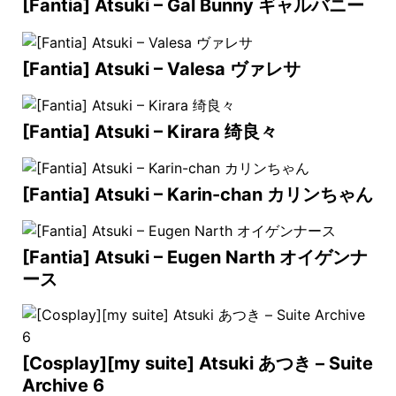
[Fantia] Atsuki – Gal Bunny ギャルバニー
[Fantia] Atsuki – Valesa ヴァレサ
[Fantia] Atsuki – Kirara 绮良々
[Fantia] Atsuki – Karin-chan カリンちゃん
[Fantia] Atsuki – Eugen Narth オイゲンナ
ース
[Cosplay][my suite] Atsuki あつき – Suite
Archive 6