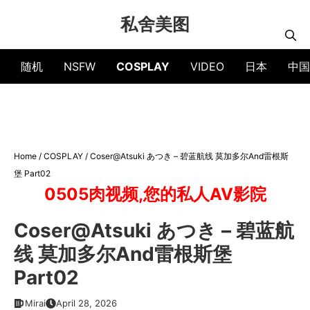
Skip
私舍美图
to
content
随机
NSFW
COSPLAY
VIDEO
日本
中国
Home
/
COSPLAY
/
Coser@Atsuki あつき – 碧蓝航线 莫加多尔And雷根斯
堡 Part02
0505肉视频,您的私人AV影院
Coser@Atsuki あつき – 碧蓝航
线 莫加多尔And雷根斯堡
Part02
Mirai
April 28, 2026